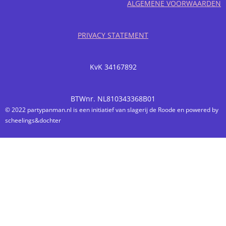
ALGEMENE VOORWAARDEN
PRIVACY STATEMENT
KvK 34167892
BTWnr. NL810343368B01
© 2022 partypanman.nl is een initiatief van slagerij de Roode en powered by
scheelings&dochter