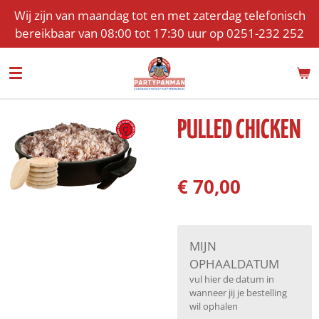
Wij zijn van maandag tot en met zaterdag telefonisch
Ga
bereikbaar van 08:00 tot 17:30 uur op 0251-232 252
direct
naar
de
hoofdinhoud
PULLED CHICKEN
€ 70,00
MIJN
OPHAALDATUM
vul hier de datum in
wanneer jij je bestelling
wil ophalen