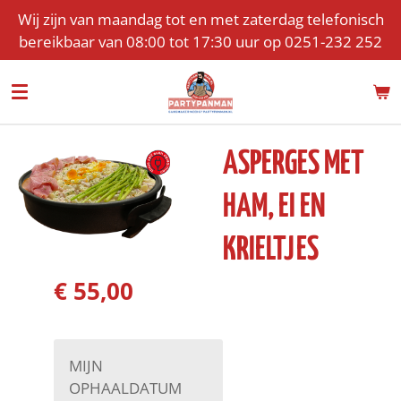
Wij zijn van maandag tot en met zaterdag telefonisch
Ga
bereikbaar van 08:00 tot 17:30 uur op 0251-232 252
direct
naar
de
hoofdinhoud
ASPERGES MET
HAM, EI EN
KRIELTJES
€ 55,00
MIJN
OPHAALDATUM