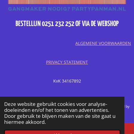
BESTELLIJN 0251 232 252 OF VIA DE WEBSHOP
ALGEMENE VOORWAARDEN
PRIVACY STATEMENT
KvK 34167892
BTWnr. NL810343368B01
Deze website gebruikt cookies voor analyse-
© 2022 partypanman.nl is een initiatief van slagerij de Roode en powered by
doeleinden en/of het tonen van advertenties.
scheelings&dochter
Door gebruik te blijven maken van de site gaat u
hiermee akkoord.